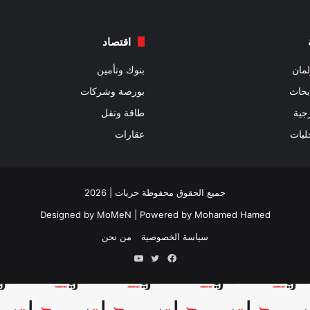
اقتصاد
مان
بنوك وتأمين
بحاث
بورصة وشركات
جية
طاقة ونقل
ليات
عقارات
جميع الحقوق محفوظة حريات | 2026
Designed by
MoMeN
| Powered by
Mohamed Hamed
سياسة الخصوصية
من نحن
فيسبوك
تويتر
يوتيوب