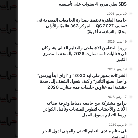
SBS يعلن مرور 4 سنوات على تأسيسه
20 يونيو، 2026
جامعة القاهرة تحتفظ بصدارة الجامعات المصرية في
تصنيف QS 2027 .. المركز 363 عالميًا والأولى
محليًا والسادسة أفريقيًا
19 يونيو، 2026
وزيرا التضامن الاجتماعي والتعليم العالي يشاركان
في فعاليات قمة ستارت 2026 بالمتحف المصري
الكبير
19 يونيو، 2026
الشركات بتدور على ايه 2030″ و “ازاى ابدأ بيزنس”
و”جيل يصنع التأثير” و كيف يتحول الشغف إلى قيمة
حقيقية اهم عناوين جلسات قمه ستارت 2026
17 يونيو، 2026
برامج مشتركة بين جامعه دمياط وغرفة صناعه
الأثاث والأخشاب لتطوير المنتجات وتأهيل الكوادر
وربط التعليم بسوق العمل
6 يونيو، 2026
في ختام منتدى التعليم التقني والمهني لدول البحر
المتوسط