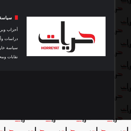
سياسة
أحزاب وبرل
دراسات وأ
سياسة خار
نقابات ومح