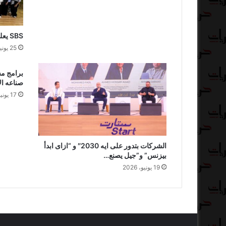
SBS يعلن مرور 4 سنوات على تأسيسه
25 يونيو، 2026
برامج م
صناعه ال
17 يونيو، 2026
الشركات بتدور على ايه 2030″ و “ازاى ابدأ
بيزنس” و”جيل يصنع…
19 يونيو، 2026