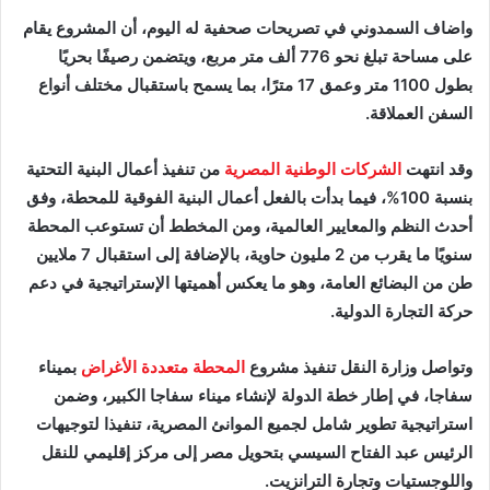
واضاف السمدوني في تصريحات صحفية له اليوم، أن المشروع يقام
على مساحة تبلغ نحو 776 ألف متر مربع، ويتضمن رصيفًا بحريًا
بطول 1100 متر وعمق 17 مترًا، بما يسمح باستقبال مختلف أنواع
السفن العملاقة.
وقد انتهت
الشركات الوطنية المصرية
من تنفيذ أعمال البنية التحتية
بنسبة 100%، فيما بدأت بالفعل أعمال البنية الفوقية للمحطة، وفق
أحدث النظم والمعايير العالمية، ومن المخطط أن تستوعب المحطة
سنويًا ما يقرب من 2 مليون حاوية، بالإضافة إلى استقبال 7 ملايين
طن من البضائع العامة، وهو ما يعكس أهميتها الإستراتيجية في دعم
حركة التجارة الدولية.
وتواصل وزارة النقل تنفيذ مشروع
المحطة متعددة الأغراض
بميناء
سفاجا، في إطار خطة الدولة لإنشاء ميناء سفاجا الكبير، وضمن
استراتيجية تطوير شامل لجميع الموانئ المصرية، تنفيذا لتوجيهات
الرئيس عبد الفتاح السيسي بتحويل مصر إلى مركز إقليمي للنقل
واللوجستيات وتجارة الترانزيت.