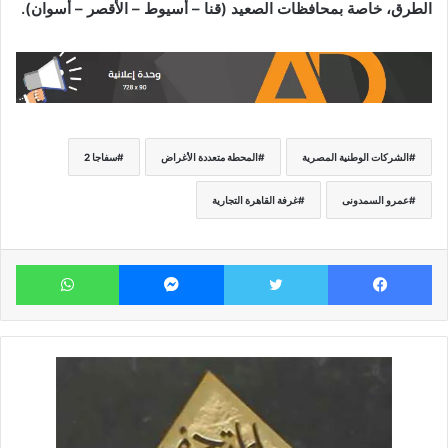
الطرق، خاصة بمحافظات الصعيد (قنا – أسيوط – الأقصر – أسوان).
الشركات الوطنية المصرية
المحطة متعددة الأغراض
سفاجا 2
عمرو السمدونى
غرفة القاهرة التجارية
فيسبوك
تويتر
ماسنجر
وات