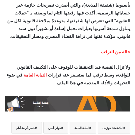
بأسيوط (شقيقة المذيعة)، والتي أصدرت تصريحات حازمة عبر
حساباتها الرسمية، أكدت فيها رفضها التام لما وصفته بـ “حملات
التشويه” التي تتعرض لها شقيقتها، متوعدةً بملاحقة قانونية لكل من
يتناول سمعة أسرتها بعبارات تحمل إساءة أو تشهيراً دون سند
قانوني، مؤكدة ثقتها في نزاهة القضاء المصري ومسار التحقيقات
.
حالة من الترقب
ولا تزال القضية قيد التحقيقات للوقوف على التكييف القانوني
للواقعة، وسط ترقب لما ستسفر عنه قرارات
النيابة العامة
في ضوء
التحريات والأدلة المقدمة في هذا الملف.
النائبة هند جوزيف
النيابة العامة
جولي أمين
حبس أربعة أيام