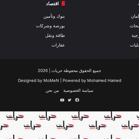
اقتصاد
مان
بنوك وتأمين
بحاث
بورصة وشركات
جية
طاقة ونقل
ليات
عقارات
جميع الحقوق محفوظة حريات | 2026
Designed by
MoMeN
| Powered by
Mohamed Hamed
سياسة الخصوصية
من نحن
فيسبوك
تويتر
يوتيوب