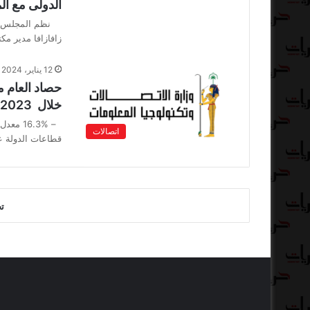
الدولى مع ال
نظم المجلس القو
زافازافا مدير مك
12 يناير، 2024
حصاد العام م
خلال 2023
– 16.3%
اتصالات
قطاعات الدولة على مدار 5 
ت