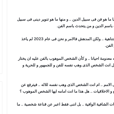
 ما هو فن فى سبيل الدين .. و منها ما هو تنوير دينى فى سبيل
ث باسم الدين و من يتحدث باسم الفن.
فنحن نتحدث عن الحواجز و الخطوط و الرماديات اللا متناهية .. ولكن المدهش فالامر و نحن فى عام 2023 لم ياخذ
الفن.
ه معدومة احيانا .. و كأن الشخص الموهوب بالفن عليه ان يختار
ل انت الشخص الذى وهب نفسه للفن و للجمهور و للحرية و
لامم .. ام انت الشخص الذى وهب نفسه للاله .. فيترفع عن
 و الاخلاقيات .. هل هذا ما انت امامه ايها الشخص الموهوب ؟
ات الشافية الوافية .. بل اننى فقط اعبر عن قناعة شخصية .. ما