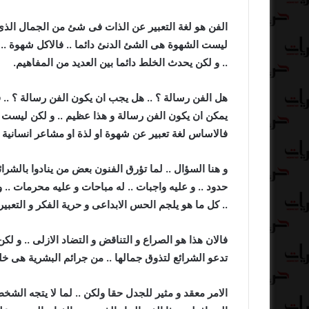
الفن هو لغة التعبير عن الذات فى شئ من الجمال الذى ي
ليست الشهوة هى الشئ الدنئ دائما .. فالاكل شهوة ..
.. و لكن يحدث الخلط دائما بين العديد من المفاهيم.
هل الفن رسالة ؟ .. هل يجب ان يكون الفن رسالة ؟ .. ف
يمكن ان يكون الفن رسالة و هذا عظيم .. و لكن ليست ال
فالاساس لغة تعبير عن شهوة او لذة او مشاعر انسانية .. 
و هنا السؤال .. لما تؤرق الفنون بعض من ينادوا بالشرائع 
حدود .. و عليه واجبات .. له مباحات و عليه محرمات .
.. كل ما هو يلجم الحس الابداعى و حرية الفكر و التعبير
فالان هذا هو الصراع و التناقض و التضاد الازلى .. و لك
تدعو الشرائع لتذوق جمالها .. من جرائم البشرية هى خلق
الامر معقد و مثير للجدل حقا ولكن .. لما لا يتجه الشخص