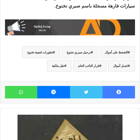
سيارات فارهة مسجلة باسم صبري نخنوخ.
التحفظ على أموال
ترحيل صبري نخنوخ
تطورات قضية نخنوخ
غسل أموال
قرار النائب العام
نقل ملكية
فيسبوك
تويتر
ماسنجر
وات