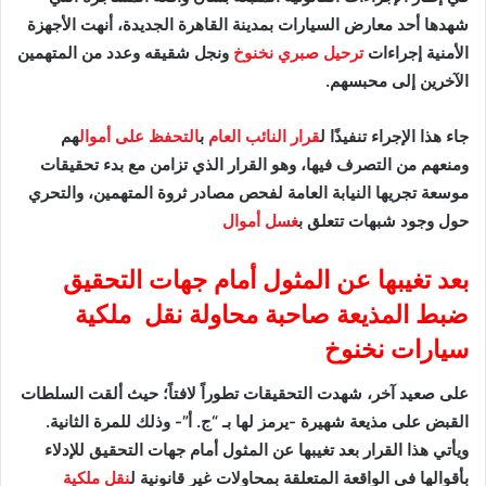
شهدها أحد معارض السيارات بمدينة القاهرة الجديدة، أنهت الأجهزة
الأمنية إجراءات
ترحيل صبري نخنوخ
ونجل شقيقه وعدد من المتهمين
الآخرين إلى محبسهم.
​جاء هذا الإجراء تنفيذًا ل
قرار النائب العام
ب
التحفظ على أموال
هم
ومنعهم من التصرف فيها، وهو القرار الذي تزامن مع بدء تحقيقات
موسعة تجريها النيابة العامة لفحص مصادر ثروة المتهمين، والتحري
حول وجود شبهات تتعلق ب
غسل أموال
بعد تغيبها عن المثول أمام جهات التحقيق
ضبط المذيعة صاحبة محاولة نقل
ملكية
سيارات نخنوخ
​على صعيد آخر، شهدت التحقيقات تطوراً لافتاً؛ حيث ألقت السلطات
القبض على مذيعة شهيرة -يرمز لها بـ “ج. أ”- وذلك للمرة الثانية.
ويأتي هذا القرار بعد تغيبها عن المثول أمام جهات التحقيق للإدلاء
بأقوالها في الواقعة المتعلقة بمحاولات غير قانونية ل
نقل ملكية