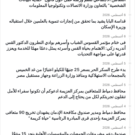
الشخصية” بالتعاون وزارة الاتصالات وتكنولوجيا المعلومات
6 أغسطس، 2026
قداسة البابا يشيد بما تحقق من إنجازات تنموية بالعلمين خلال استقباله
وزيرة الإسكان
6 أغسطس، 2026
فى ختام مؤتمر القسوس الشباب وأسرهم بوادي النطرون الدكتور القس
أندريه زكي: الاهتمام بحياة القس وأسرته يمثل دعمًا مهمًا للخدمة ويعزز
قدرتها على مواجهة التحديات
5 أغسطس، 2026
بدء طرح السكر الحر بسعر 25 جنيهًا للكيلو اعتبارًا من غد الخميس
بالمجمعات الاستهلاكية ومنافذ وزارة الزراعة وجهاز مستقبل مصر
5 أغسطس، 2026
محافظ دمياط للمتعافبن بمركز العزيمة ادعوكم أن تكونوا سفراء للأمل
تنقلون تجربتكم لكل من يحتاج إلى الدعم
4 أغسطس، 2026
محافظ دمياط ومدير صندوق مكافحة الإدمان يشهدان تخريج 90 متعافى
بمركز العزيمة بإحدى قرى المبادرة الرئاسية “حياة كريمة”
4 أغسطس، 2026
صندوق دعم مشروعات الجمعيات والمؤسسات الأهلية ينجز 15 منتجًا