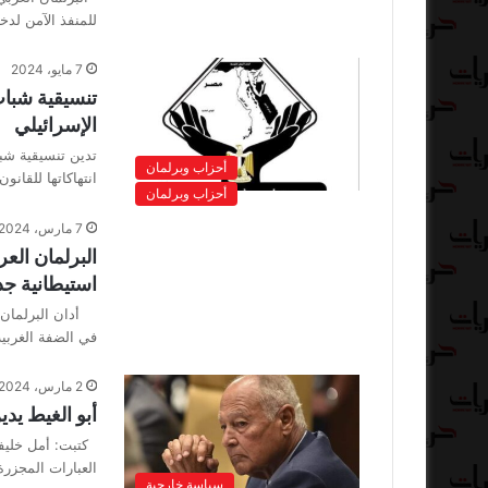
للمنفذ الآمن لدخ
7 مايو، 2024
تنسيقية شباب
الإسرائيلي
تدين تنسيقية شب
أحزاب وبرلمان
انتهاكاتها للقان
أحزاب وبرلمان
7 مارس، 2024
البرلمان الع
استيطانية ج
في الضفة الغربي
2 مارس، 2024
أبو الغيط يد
كتبت: أمل خليفة 
العبارات المجزرة
سياسة خارجية